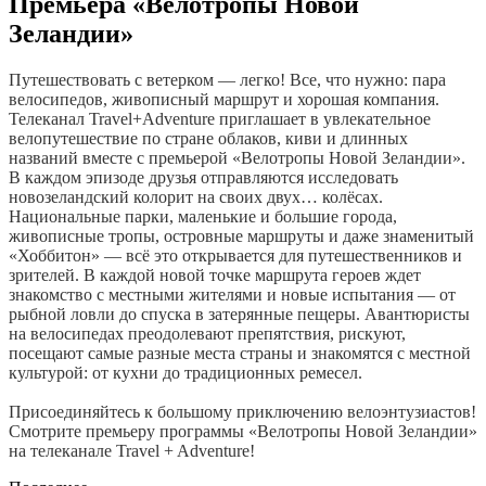
Премьера «Велотропы Новой
Зеландии»
Путешествовать с ветерком — легко! Все, что нужно: пара
велосипедов, живописный маршрут и хорошая компания.
Телеканал Travel+Adventure приглашает в увлекательное
велопутешествие по стране облаков, киви и длинных
названий вместе с премьерой «Велотропы Новой Зеландии».
В каждом эпизоде друзья отправляются исследовать
новозеландский колорит на своих двух… колёсах.
Национальные парки, маленькие и большие города,
живописные тропы, островные маршруты и даже знаменитый
«Хоббитон» — всё это открывается для путешественников и
зрителей. В каждой новой точке маршрута героев ждет
знакомство с местными жителями и новые испытания — от
рыбной ловли до спуска в затерянные пещеры. Авантюристы
на велосипедах преодолевают препятствия, рискуют,
посещают самые разные места страны и знакомятся с местной
культурой: от кухни до традиционных ремесел.
Присоединяйтесь к большому приключению велоэнтузиастов!
Смотрите премьеру программы «Велотропы Новой Зеландии»
на телеканале Travel + Adventure!