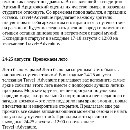
нужно как следует поздравить. Возглавлявший экспедицию
Артемий Арциховский оценил их чувство юмора и разрешил
студентам отдохнуть. Со временем повод забылся, а праздник
остался. Travel+Adventure предлагает каждому зрителю
почувствовать себя археологом и отправиться в путешествие
на раскопки. Будем исследовать древние города и памятники,
отыщем останки динозавров и встретимся с парой мумий.
Экспедиция стартует в выходные 17-18 августа с 12:00 на
телеканале Travel+Adventure.
24-25 августа: Провожаем лето
Лето было жарким! Лето было насыщенным! Лето было…
наполнено путешествиями! В выходные 24-25 августа
телеканал Travel+Adventure приглашает вас вспомнить самые
яркие события этого лета вместе с подборкой лучших летних
программ. Морские круизы, пешие прогулки по улочкам
городов мира, экстремальный спорт, поиски неизведанного и
загадки космоса – это лето подарило нам яркие эмоции, новые
впечатления и невероятные открытия. Предлагаем еще раз
прожить все самые запоминающиеся моменты сезона и начать
новую главу путешествий. Проводим лето красиво в
выходные 24-25 августа с 12:00 на телеканале
Travel+Adventure.