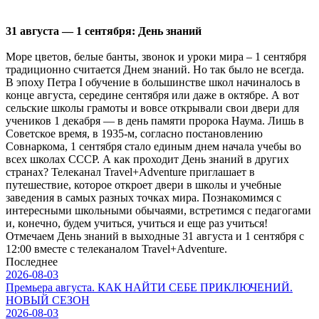
31 августа — 1 сентября: День знаний
Море цветов, белые банты, звонок и уроки мира – 1 сентября
традиционно считается Днем знаний. Но так было не всегда.
В эпоху Петра I обучение в большинстве школ начиналось в
конце августа, середине сентября или даже в октябре. А вот
сельские школы грамоты и вовсе открывали свои двери для
учеников 1 декабря — в день памяти пророка Наума. Лишь в
Советское время, в 1935-м, согласно постановлению
Совнаркома, 1 сентября стало единым днем начала учебы во
всех школах СССР. А как проходит День знаний в других
странах? Телеканал Travel+Adventure приглашает в
путешествие, которое откроет двери в школы и учебные
заведения в самых разных точках мира. Познакомимся с
интересными школьными обычаями, встретимся с педагогами
и, конечно, будем учиться, учиться и еще раз учиться!
Отмечаем День знаний в выходные 31 августа и 1 сентября с
12:00 вместе с телеканалом Travel+Adventure.
Последнее
2026-08-03
Премьера августа. КАК НАЙТИ СЕБЕ ПРИКЛЮЧЕНИЙ.
НОВЫЙ СЕЗОН
2026-08-03