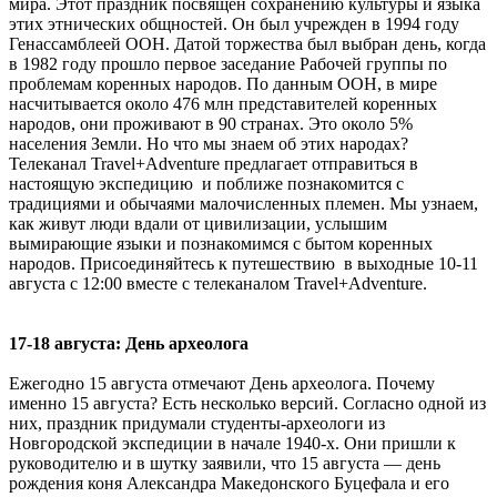
мира. Этот праздник посвящен сохранению культуры и языка
этих этнических общностей. Он был учрежден в 1994 году
Генассамблеей ООН. Датой торжества был выбран день, когда
в 1982 году прошло первое заседание Рабочей группы по
проблемам коренных народов. По данным ООН, в мире
насчитывается около 476 млн представителей коренных
народов, они проживают в 90 странах. Это около 5%
населения Земли. Но что мы знаем об этих народах?
Телеканал Travel+Adventure предлагает отправиться в
настоящую экспедицию и поближе познакомится с
традициями и обычаями малочисленных племен. Мы узнаем,
как живут люди вдали от цивилизации, услышим
вымирающие языки и познакомимся с бытом коренных
народов. Присоединяйтесь к путешествию в выходные 10-11
августа с 12:00 вместе с телеканалом Travel+Adventure.
17-18 августа: День археолога
Ежегодно 15 августа отмечают День археолога. Почему
именно 15 августа? Есть несколько версий. Согласно одной из
них, праздник придумали студенты-археологи из
Новгородской экспедиции в начале 1940-х. Они пришли к
руководителю и в шутку заявили, что 15 августа — день
рождения коня Александра Македонского Буцефала и его