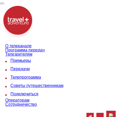
Toggle
navigation
О телеканале
Программа передач
Телезрителям
Премьеры
Передачи
Телепрограмма
Советы путешественникам
Подключиться
Операторам
Сотрудничество