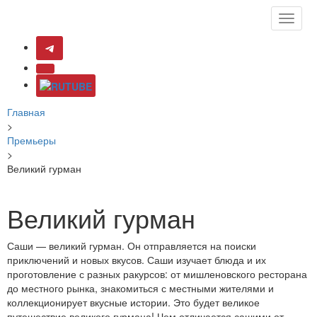
Toggle
naviga
Главная
>
Премьеры
>
Великий гурман
Великий гурман
Саши — великий гурман. Он отправляется на поиски
приключений и новых вкусов. Саши изучает блюда и их
проготовление с разных ракурсов: от мишленовского ресторана
до местного рынка, знакомиться с местными жителями и
коллекционирует вкусные истории. Это будет великое
путешествие великого гурмана! Чем отличается сашими от